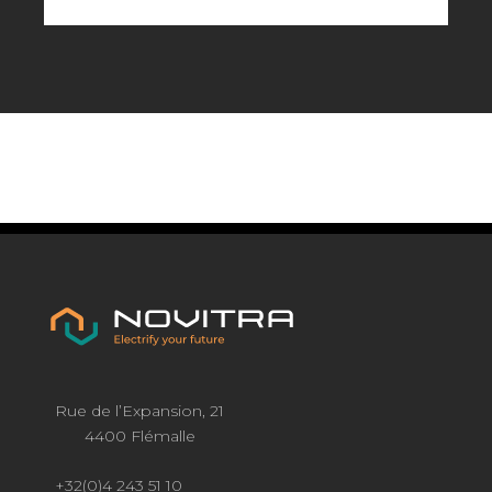
Rue de l’Expansion, 21
4400 Flémalle
+32(0)4 243 51 10