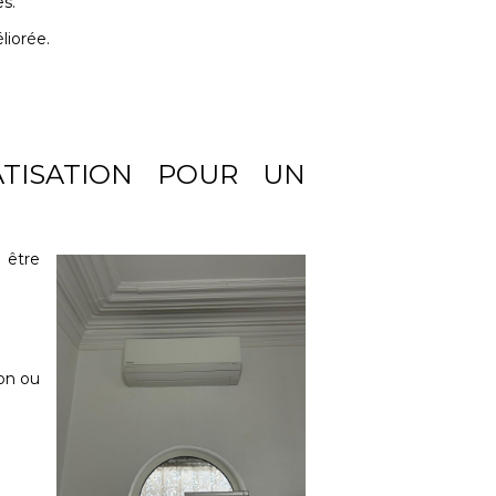
es.
liorée.
ATISATION POUR UN
 être
lon ou