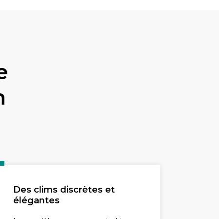
e
n
Des clims discrètes et
élégantes