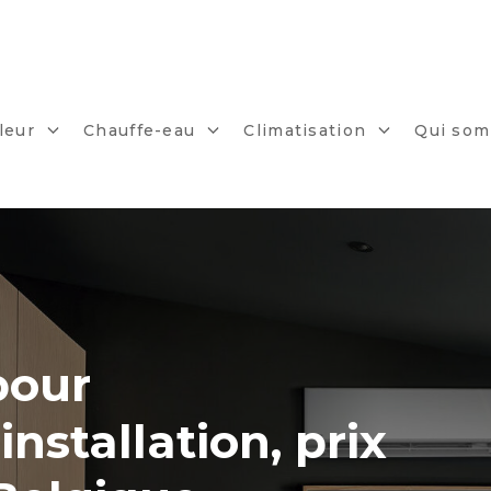
leur
Chauffe-eau
Climatisation
Qui som
pour
nstallation, prix