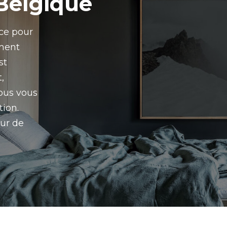
 Belgique
ace pour
ement
st
,
Nous vous
tion.
eur de