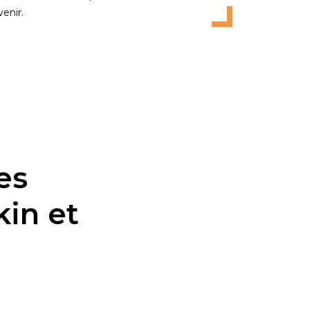
venir.
es
in et