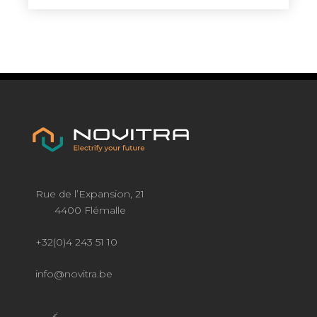
Rue de l’Expansion, 21
4400 Flémalle
+32(0)4 243 51 10
info@novitra.be